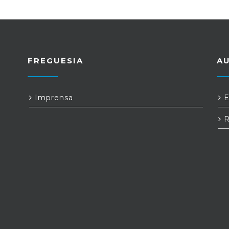
FREGUESIA
A
Imprensa
E
R