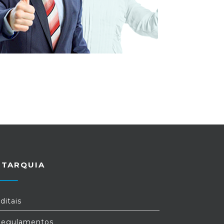
UTARQUIA
ditais
egulamentos