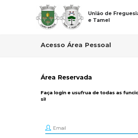
União de Fregues
e Tamel
Acesso Área Pessoal
Área Reservada
Faça login e usufrua de todas as func
si!