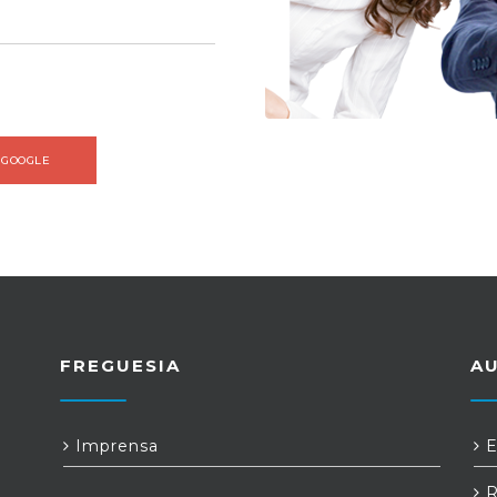
 GOOGLE
FREGUESIA
A
Imprensa
E
R