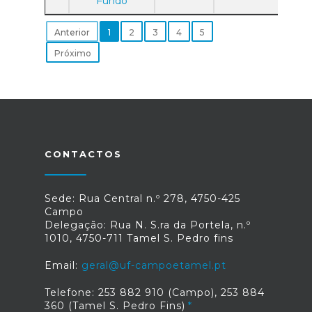
Fundo
Anterior
1
2
3
4
5
Próximo
CONTACTOS
Sede: Rua Central n.º 278, 4750-425
Campo
Delegação: Rua N. S.ra da Portela, n.º
1010, 4750-711 Tamel S. Pedro fins
Email:
geral@uf-campoetamel.pt
Telefone: 253 882 910 (Campo), 253 884
360 (Tamel S. Pedro Fins)