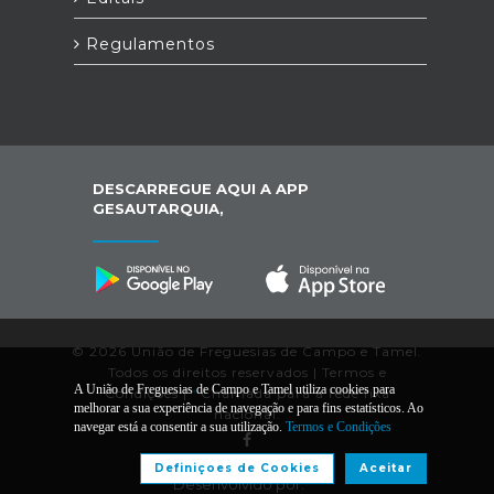
Regulamentos
DESCARREGUE AQUI A APP
GESAUTARQUIA,
© 2026 União de Freguesias de Campo e Tamel.
Todos os direitos reservados |
Termos e
A União de Freguesias de Campo e Tamel utiliza cookies para
Condições
|
*
Chamada para a rede fixa
melhorar a sua experiência de navegação e para fins estatísticos. Ao
nacional.
navegar está a consentir a sua utilização.
Termos e Condições
Definiçoes de Cookies
Aceitar
Desenvolvido por: