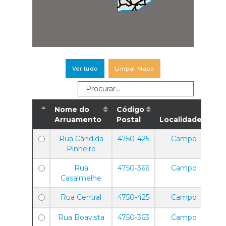
Ver tudo
Limpar Mapa
Nome do
Código
Arruamento
Postal
Localidade
Rua Cândida
4750-425
Campo
Pinheiro
Rua
4750-366
Campo
Casalmelhe
Rua Central
4750-425
Campo
Rua Boavista
4750-363
Campo