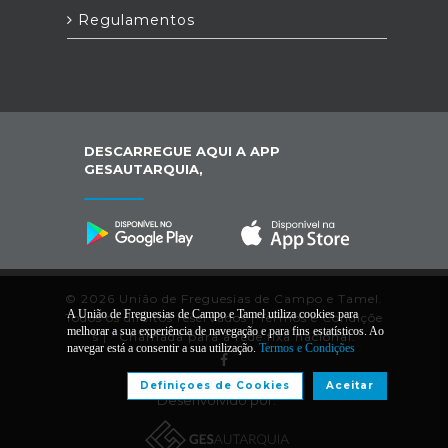
Regulamentos
DESCARREGUE AQUI A APP
GESAUTARQUIA,
© 2026 União de Freguesias de Campo e Tamel.
A União de Freguesias de Campo e Tamel utiliza cookies para
Todos os direitos reservados |
Termos e Condiçõe
melhorar a sua experiência de navegação e para fins estatísticos. Ao
s
|
*
Chamada para a rede fixa nacional.
navegar está a consentir a sua utilização.
Termos e Condições
Definiçoes de Cookies
Aceitar
Desenvolvido por: