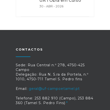
UA I Obra em Curso
30 - ABR - 2026
CONTACTOS
Sede: Rua Central n.º 278, 4750-425
Campo
Delegação: Rua N. S.ra da Portela, n.º
1010, 4750-711 Tamel S. Pedro fins
Email:
geral@uf-campoetamel.pt
Telefone: 253 882 910 (Campo), 253 884
360 (Tamel S. Pedro Fins)