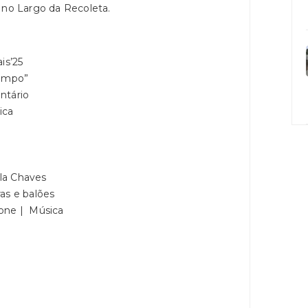
no Largo da Recoleta.
is’25
Tempo”
ntário
ica
la Chaves
as e balões
fone | Música