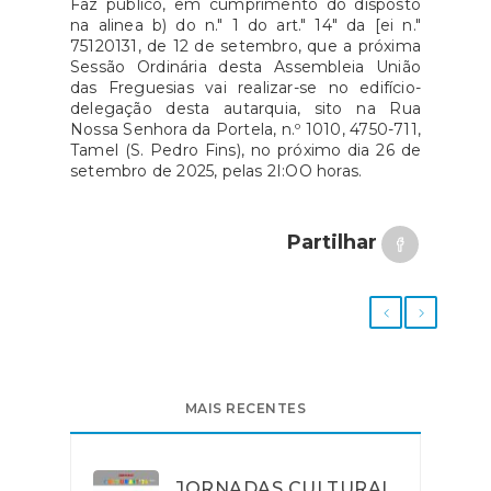
Faz público, em cumprimento do disposto
na alinea b) do n." 1 do art." 14" da [ei n."
75120131, de 12 de setembro, que a próxima
Sessão Ordinária desta Assembleia União
das Freguesias vai realizar-se no edifício-
delegação desta autarquia, sito na Rua
Nossa Senhora da Portela, n.º 1010, 4750-711,
Tamel (S. Pedro Fins), no próximo dia 26 de
setembro de 2025, pelas 2I:OO horas.
Partilhar
MAIS RECENTES
JORNADAS CULTURAI